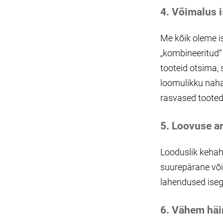
4. Võimalus 
Me kõik oleme i
„kombineeritud“ 
tooteid otsima, 
loomulikku naha
rasvased tooted
5. Loovuse a
Looduslik kehah
suurepärane võim
lahendused iseg
6. Vähem häi