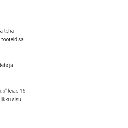
ja teha
 tooteid sa
ete ja
us"
leiad 16
ikku sisu.