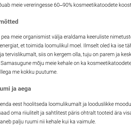
 jõuab meie vereringesse 60‒90% kosmeetikatoodete koost
mõtted
 pea meie organismist välja eraldama keeruliste nimetuste
nergiat, et toimida loomulikul moel. Ilmselt oled ka ise tä
a tervislikumalt, siis on kergem olla, tuju on parem ja k
. Samasugune mõju meie kehale on ka kosmeetikatoodetel
illega me kokku puutume.
umi ja aega
 enda eest hoolitseda loomulikumalt ja looduslikke mood
saad oma riiulitelt ja sahtlitest päris ohtralt tooteid ära vis
neb palju ruumi nii kehale kui ka vaimule.