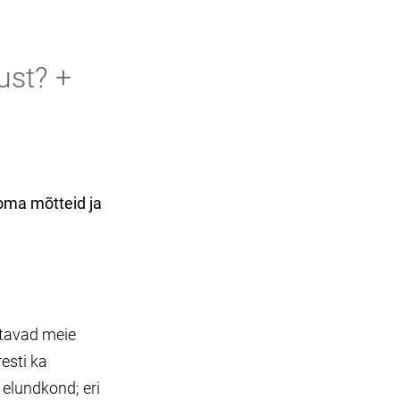
ust? +
 oma mõtteid ja
utavad meie
esti ka
 elundkond; eri