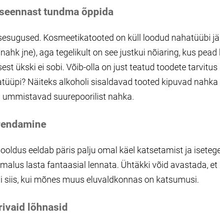
iseennast tundma õppida
sesugused. Kosmeetikatooted on küll loodud nahatüübi järg
nahk jne), aga tegelikult on see justkui nõiaring, kus pead
sest ükski ei sobi. Võib-olla on just teatud toodete tarvit
tüüpi? Näiteks alkoholi sisaldavad tooted kipuvad nahka 
 ummistavad suurepoorilist nahka.
rendamine
ooldus eeldab päris palju omal käel katsetamist ja iseteg
alus lasta fantaasial lennata. Ühtäkki võid avastada, et 
i siis, kui mõnes muus eluvaldkonnas on katsumusi.
rivaid lõhnasid