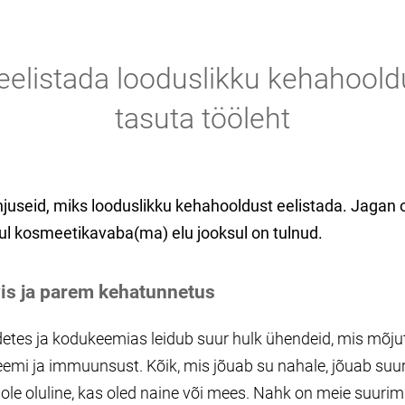
eelistada looduslikku kehahoold
tasuta tööleht
hjuseid, miks looduslikku kehahooldust eelistada. Jagan
ul kosmeetikavaba(ma) elu jooksul on tulnud.
vis ja parem kehatunnetus
tes ja kodukeemias leidub suur hulk ühendeid, mis mõj
mi ja immuunsust. Kõik, mis jõuab su nahale, jõuab suur
ole oluline, kas oled naine või mees. Nahk on meie suurim