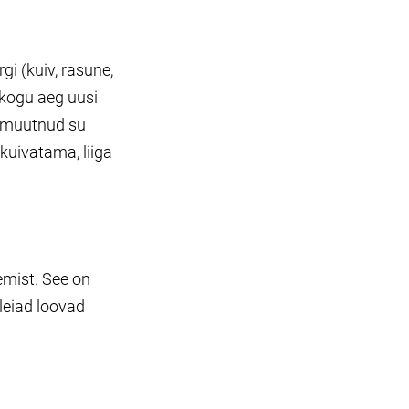
i (kuiv, rasune,
 kogu aeg uusi
us muutnud su
kuivatama, liiga
emist. See on
leiad loovad