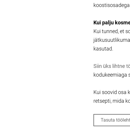
koostisosadega 
Kui palju kosme
Kui tunned, et 
jätkusuutlikumai
kasutad.
Siin üks lihtne t
kodukeemiaga s
Kui soovid osa 
retsepti, mida k
Tasuta tööleh