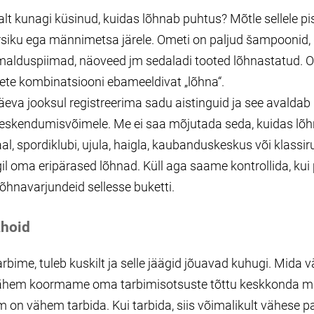
lt kunagi küsinud, kuidas lõhnab puhtus? Mõtle sellele pi
irsiku ega männimetsa järele. Ometi on paljud šampoonid, 
malduspiimad, näoveed jm sedaladi tooted lõhnastatud. Os
nete kombinatsiooni ebameeldivat „lõhna“.
äeva jooksul registreerima sadu aistinguid ja see avalda
keskendumisvõimele. Me ei saa mõjutada seda, kuidas lõ
saal, spordiklubi, ujula, haigla, kaubanduskeskus või klass
il oma eripärased lõhnad. Küll aga saame kontrollida, kui 
lõhnavarjundeid sellesse buketti.
ahoid
rbime, tuleb kuskilt ja selle jäägid jõuavad kuhugi. Mida
vähem koormame oma tarbimisotsuste tõttu keskkonda 
 on vähem tarbida. Kui tarbida, siis võimalikult vähese p