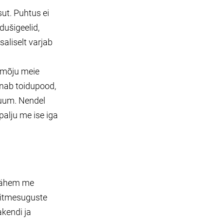
sut. Puhtus ei
dušigeelid,
aliselt varjab
b mõju meie
hnab toidupood,
iruum. Nendel
palju me ise iga
 vähem me
mitmesuguste
akendi ja