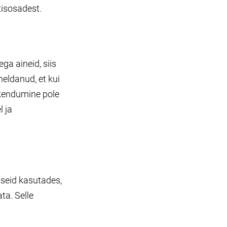
isosadest.
ga aineid, siis
heldanud, et kui
eskendumine pole
 ja
useid kasutades,
ata. Selle