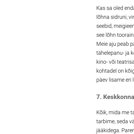
Kas sa oled enda
lõhna sidruni, v
seebid, meigiee
see lõhn toorai
Meie aju peab p
tähelepanu- ja 
kino- või teatri
kohtadel on kõig
päev lisame eri 
7. Keskkonn
Kõik, mida me ta
tarbime, seda 
jääkidega. Parem