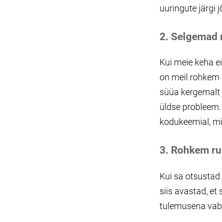
uuringute järgi
2. Selgemad 
Kui meie keha ei
on meil rohkem e
süüa kergemalt j
üldse probleem
kodukeemial, m
3. Rohkem ru
Kui sa otsustad
siis avastad, et 
tulemusena vaba