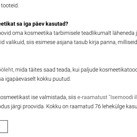
tooteid.
etikat sa iga päev kasutad?
soovid oma kosmeetika tarbimisele teadlikumalt läheneda 
d valikuid, siis esimese asjana tasub kirja panna, milliseid
ööleht
, mida täites saad teada, kui paljude kosmeetikatood
a igapäevaselt kokku puutud.
kosmeetikast ise valmistada, siis
e-raamatust "Isemoodi il
odus järgi proovida. Kokku on raamatud 76 lehekülge kasul
t