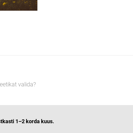
etikat valida?
stkasti 1–2 korda kuus.