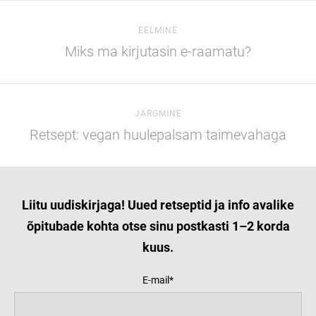
EELMINE
Miks ma kirjutasin e-raamatu?
JÄRGMINE
Retsept: vegan huulepalsam taimevahaga
Liitu uudiskirjaga! Uued retseptid ja info avalike
õpitubade kohta otse sinu postkasti 1–2 korda
kuus.
E-mail