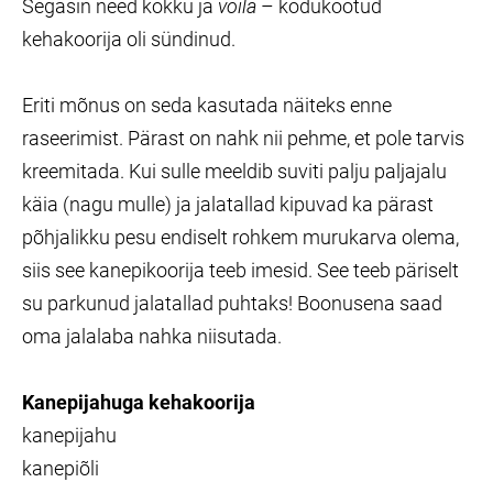
Segasin need kokku ja
voila
– kodukootud
kehakoorija oli sündinud.
Eriti mõnus on seda kasutada näiteks enne
raseerimist. Pärast on nahk nii pehme, et pole tarvis
kreemitada. Kui sulle meeldib suviti palju paljajalu
käia (nagu mulle) ja jalatallad kipuvad ka pärast
põhjalikku pesu endiselt rohkem murukarva olema,
siis see kanepikoorija teeb imesid. See teeb päriselt
su parkunud jalatallad puhtaks! Boonusena saad
oma jalalaba nahka niisutada.
Kanepijahuga kehakoorija
kanepijahu
kanepiõli