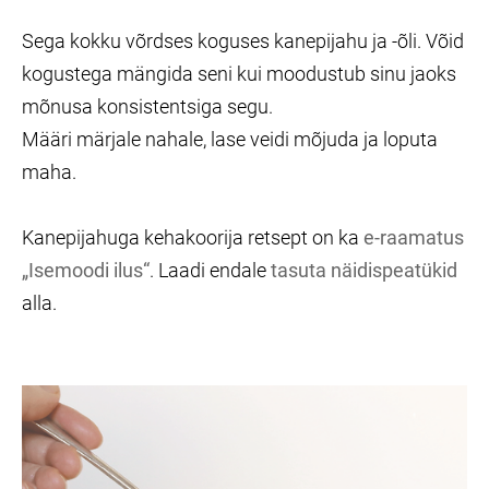
Sega kokku võrdses koguses kanepijahu ja -õli. Võid
kogustega mängida seni kui moodustub sinu jaoks
mõnusa konsistentsiga segu.
Määri märjale nahale, lase veidi mõjuda ja loputa
maha.
Kanepijahuga kehakoorija retsept on ka
e-raamatus
„Isemoodi ilus“
. Laadi endale
tasuta näidispeatükid
alla.