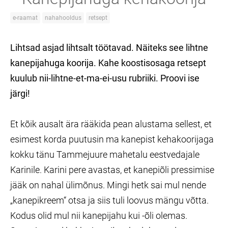
e-raamat
nahahooldus
retsept
Lihtsad asjad lihtsalt töötavad. Näiteks see lihtne
kanepijahuga koorija. Kahe koostisosaga retsept
kuulub nii-lihtne-et-ma-ei-usu rubriiki. Proovi ise
järgi!
Et kõik ausalt ära rääkida pean alustama sellest, et
esimest korda puutusin ma kanepist kehakoorijaga
kokku tänu Tammejuure mahetalu eestvedajale
Karinile. Karini pere avastas, et kanepiõli pressimise
jääk on nahal ülimõnus. Mingi hetk sai mul nende
„kanepikreem“ otsa ja siis tuli loovus mängu võtta.
Kodus olid mul nii kanepijahu kui -õli olemas.