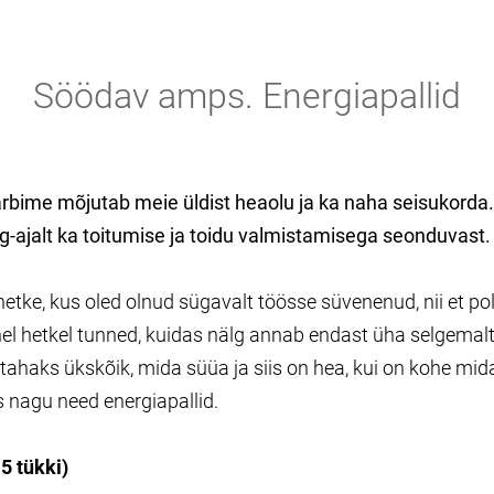
Söödav amps. Energiapallid
arbime mõjutab meie üldist heaolu ja ka naha seisukorda. 
aeg-ajalt ka toitumise ja toidu valmistamisega seonduvast.
hetke, kus oled olnud sügavalt töösse süvenenud, nii et p
hel hetkel tunned, kuidas nälg annab endast üha selgemal
s tahaks ükskõik, mida süüa ja siis on hea, kui on kohe mida
s nagu need energiapallid.
5 tükki)