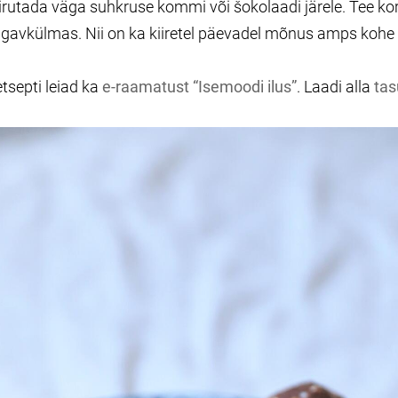
sirutada väga suhkruse kommi või šokolaadi järele. Tee k
ügavkülmas. Nii on ka kiiretel päevadel mõnus amps kohe 
etsepti leiad ka
e-raamatust “Isemoodi ilus”
. Laadi alla
tas