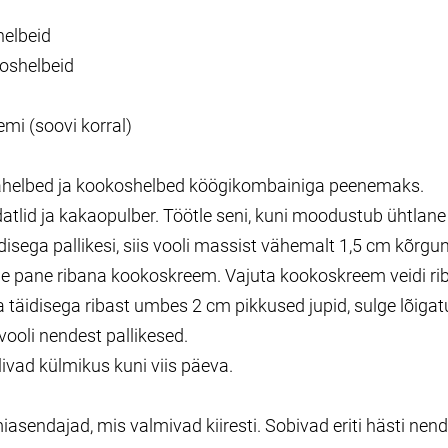
helbeid
koshelbeid
mi (soovi korral)
rahelbed ja kookoshelbed köögikombainiga peenemaks.
 datlid ja kakaopulber. Töötle seni, kuni moodustub ühtlan
idisega pallikesi, siis vooli massist vähemalt 1,5 cm kõrgu
ele pane ribana kookoskreem. Vajuta kookoskreem veidi riba
a täidisega ribast umbes 2 cm pikkused jupid, sulge lõiga
vooli nendest pallikesed.
ilivad külmikus kuni viis päeva.
endajad, mis valmivad kiiresti. Sobivad eriti hästi nen