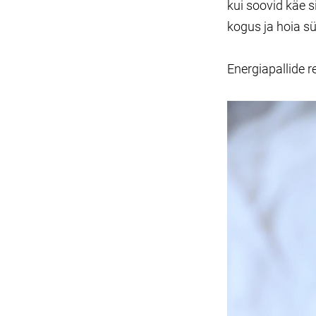
kui soovid käe 
kogus ja hoia s
Energiapallide r