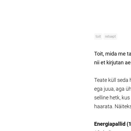
toit
retsept
Toit, mida me t
nii et kirjutan 
Teate küll seda 
ega juua, aga ü
selline hetk, ku
haarata. Näitek
Energiapallid (1