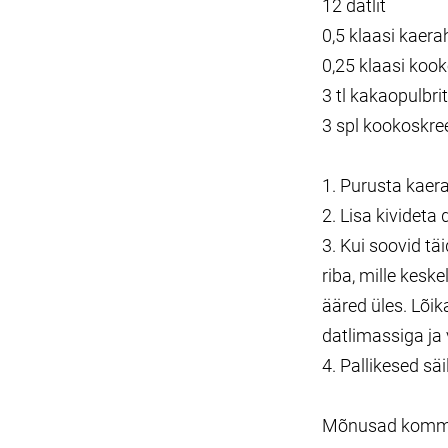
12 datlit
0,5 klaasi kaera
0,25 klaasi koo
3 tl kakaopulbrit
3 spl kookoskree
1. Purusta kae
2. Lisa kivideta
3. Kui soovid tä
riba, mille kesk
ääred üles. Lõik
datlimassiga ja 
4. Pallikesed sä
Mõnusad kommias