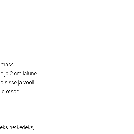
e mass.
ne ja 2 cm laiune
 sisse ja vooli
tud otsad
deks hetkedeks,