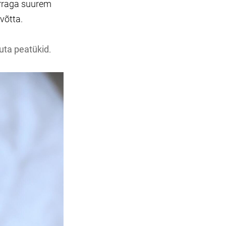
orraga suurem
võtta.
uta peatükid
.