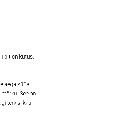
Toit on kütus,
ole aega süüa
t märku. See on
gi tervislikku